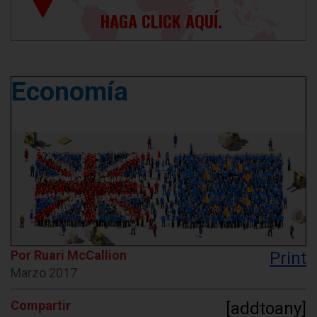
HAGA CLICK AQUÍ.
Economía
Por Ruari McCallion
Print
Marzo 2017
Compartir
[addtoany]