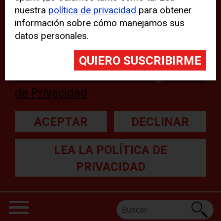
nuestra
política de privacidad
para obtener
web, aunque pueden aparecer
información sobre cómo manejamos sus
problemas técnicos con el sitio
datos personales.
web. Para obtener más
información, lea nuestra
Declaración sobre cookies
y
Política
de Privacidad
.
ACEPTAR
DECLINAR
LEA LA POLÍTICA DE
PRIVACIDAD