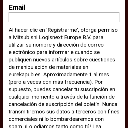
sitio web (por ejemplo, ofreciéndole
Email
información de ubicación). Estas
terceras partes también definen
Al hacer clic en 'Registrarme', otorga permiso
cookies en su dispositivo y pueden
a Mitsubishi Logisnext Europe B.V. para
rastrear su comportamiento en
utilizar su nombre y dirección de correo
internet. Al hacer clic en “Aceptar”,
electrónico para informarle cuando se
significa que está de acuerdo con el
publiquen nuevos artículos sobre cuestiones
de manipulación de materiales en
uso de cookies analíticas y de
eurekapub.es. Aproximadamente 1 al mes
terceros para tener una experiencia
(pero a veces con más frecuencia). Por
óptima en nuestro sitio web. Si
supuesto, puedes cancelar tu suscripción en
elige “Declinar” el uso de cookies
cualquier momento a través de la función de
cancelación de suscripción del boletín. Nunca
analíticas y de terceros, evitará que
transmitiremos sus datos a terceros con fines
terceras partes rastreen su
comerciales ni lo bombardearemos con
comportamiento en nuestro sitio
spam. ¡Lo odiamos tanto como tú! Lea