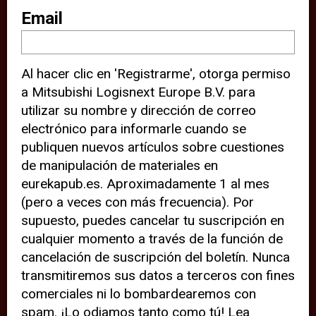
sitio web (por ejemplo, ofreciéndole
Email
información de ubicación). Estas
terceras partes también definen
Al hacer clic en 'Registrarme', otorga permiso
cookies en su dispositivo y pueden
a Mitsubishi Logisnext Europe B.V. para
rastrear su comportamiento en
utilizar su nombre y dirección de correo
internet. Al hacer clic en “Aceptar”,
electrónico para informarle cuando se
significa que está de acuerdo con el
publiquen nuevos artículos sobre cuestiones
de manipulación de materiales en
uso de cookies analíticas y de
eurekapub.es. Aproximadamente 1 al mes
terceros para tener una experiencia
(pero a veces con más frecuencia). Por
óptima en nuestro sitio web. Si
supuesto, puedes cancelar tu suscripción en
elige “Declinar” el uso de cookies
cualquier momento a través de la función de
cancelación de suscripción del boletín. Nunca
analíticas y de terceros, evitará que
transmitiremos sus datos a terceros con fines
terceras partes rastreen su
comerciales ni lo bombardearemos con
comportamiento en nuestro sitio
spam. ¡Lo odiamos tanto como tú! Lea