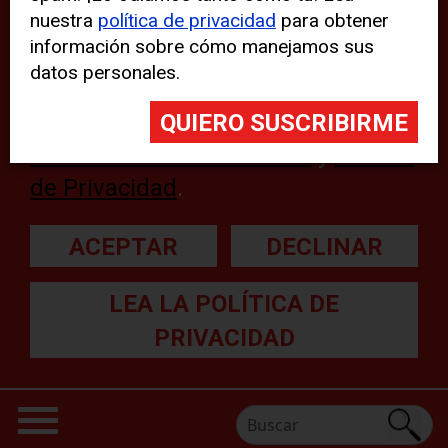
nuestra
política de privacidad
para obtener
web, aunque pueden aparecer
información sobre cómo manejamos sus
problemas técnicos con el sitio
datos personales.
web. Para obtener más
información, lea nuestra
Declaración sobre cookies
y
Política
de Privacidad
.
ACEPTAR
DECLINAR
LEA LA POLÍTICA DE
PRIVACIDAD