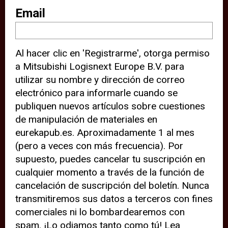
sitio web (por ejemplo, ofreciéndole
Email
información de ubicación). Estas
terceras partes también definen
Al hacer clic en 'Registrarme', otorga permiso
cookies en su dispositivo y pueden
a Mitsubishi Logisnext Europe B.V. para
rastrear su comportamiento en
utilizar su nombre y dirección de correo
internet. Al hacer clic en “Aceptar”,
electrónico para informarle cuando se
significa que está de acuerdo con el
publiquen nuevos artículos sobre cuestiones
de manipulación de materiales en
uso de cookies analíticas y de
eurekapub.es. Aproximadamente 1 al mes
terceros para tener una experiencia
(pero a veces con más frecuencia). Por
óptima en nuestro sitio web. Si
supuesto, puedes cancelar tu suscripción en
elige “Declinar” el uso de cookies
cualquier momento a través de la función de
cancelación de suscripción del boletín. Nunca
analíticas y de terceros, evitará que
transmitiremos sus datos a terceros con fines
terceras partes rastreen su
comerciales ni lo bombardearemos con
comportamiento en nuestro sitio
spam. ¡Lo odiamos tanto como tú! Lea