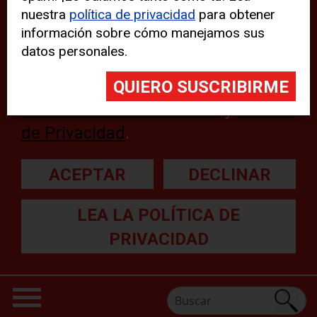
nuestra
política de privacidad
para obtener
web, aunque pueden aparecer
información sobre cómo manejamos sus
problemas técnicos con el sitio
datos personales.
web. Para obtener más
información, lea nuestra
Declaración sobre cookies
y
Política
de Privacidad
.
ACEPTAR
DECLINAR
LEA LA POLÍTICA DE
PRIVACIDAD