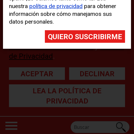
nuestra
política de privacidad
para obtener
web, aunque pueden aparecer
información sobre cómo manejamos sus
problemas técnicos con el sitio
datos personales.
web. Para obtener más
información, lea nuestra
Declaración sobre cookies
y
Política
de Privacidad
.
ACEPTAR
DECLINAR
LEA LA POLÍTICA DE
PRIVACIDAD