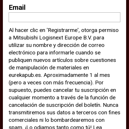
sitio web (por ejemplo, ofreciéndole
Email
información de ubicación). Estas
terceras partes también definen
Al hacer clic en 'Registrarme', otorga permiso
cookies en su dispositivo y pueden
a Mitsubishi Logisnext Europe B.V. para
rastrear su comportamiento en
utilizar su nombre y dirección de correo
internet. Al hacer clic en “Aceptar”,
electrónico para informarle cuando se
significa que está de acuerdo con el
publiquen nuevos artículos sobre cuestiones
de manipulación de materiales en
uso de cookies analíticas y de
eurekapub.es. Aproximadamente 1 al mes
terceros para tener una experiencia
(pero a veces con más frecuencia). Por
óptima en nuestro sitio web. Si
supuesto, puedes cancelar tu suscripción en
elige “Declinar” el uso de cookies
cualquier momento a través de la función de
cancelación de suscripción del boletín. Nunca
analíticas y de terceros, evitará que
transmitiremos sus datos a terceros con fines
terceras partes rastreen su
comerciales ni lo bombardearemos con
comportamiento en nuestro sitio
spam. ¡Lo odiamos tanto como tú! Lea